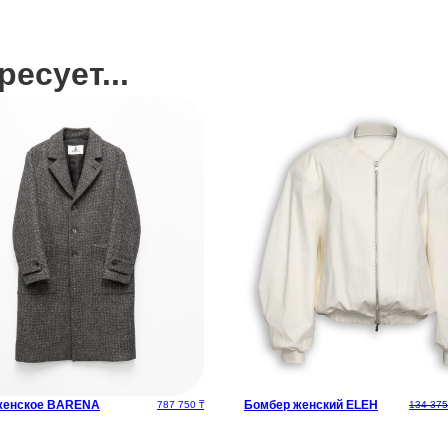
есует...
женское BARENA
Бомбер женский ELEH
787 750
₸
134 37