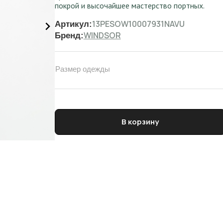
покрой и высочайшее мастерство портных.
13PESOW10007931NAVU
Артикул:
WINDSOR
Бренд:
Размер одежды
Количество товара Брюки мужские WINDSOR
В корзину