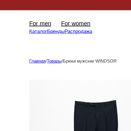
Уникал
For men
For women
Каталог
Бренды
Распродажа
Главная
/
Товары
/
Брюки мужские WINDSOR