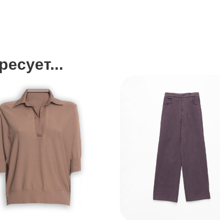
есует...