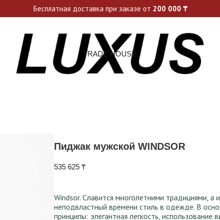
ьные акции и спецпредложения каждую неделю, не пропусти св
Бесплатная доставка при заказе от
200 000
₸
TRADE HOUSE
Пиджак мужской WINDSOR
535 625
₸
Windsor. Славится многолетними традициями, а 
неподвластный времени стиль в одежде. В ос
принципы: элегантная легкость, использование 