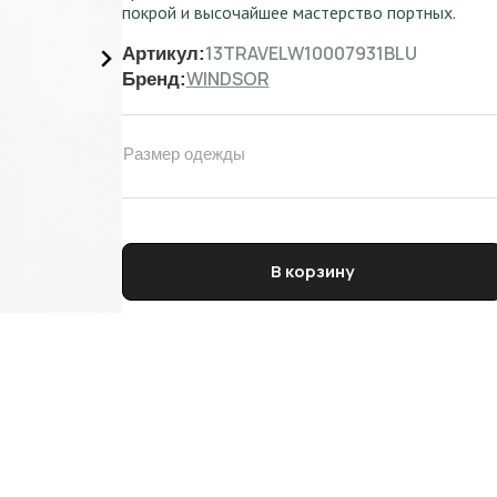
покрой и высочайшее мастерство портных.
13TRAVELW10007931BLU
Артикул:
WINDSOR
Бренд:
Размер одежды
Количество товара Пиджак мужской WINDSOR
В корзину