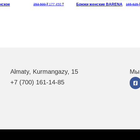
нское
Брюки женские BARENA
ляла 190 625 ₸.
438 ₸.
Первоначальная цена составляла 253 500 ₸.
Текущая цена: 177 450 ₸.
253 500
₸
177 450
₸
165 625
Almaty, Kurmangazy, 15
Мы 
+7 (700) 161-14-85