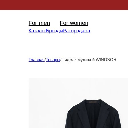
Уникал
For men
For women
Каталог
Бренды
Распродажа
Главная
/
Товары
/
Пиджак мужской WINDSOR