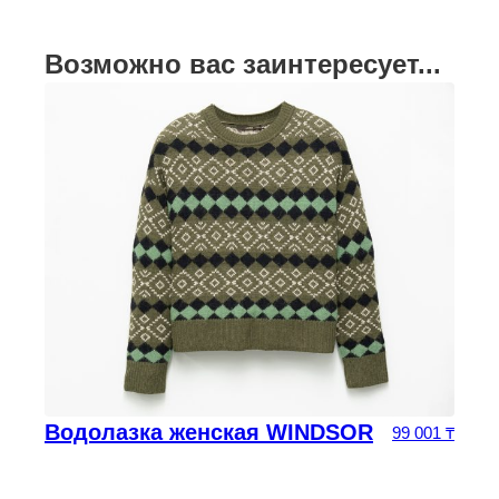
Возможно вас заинтересует...
Водолазка женская WINDSOR
99 001
₸
оначальная цена составляла 68 750 ₸.
 цена: 34 375 ₸.