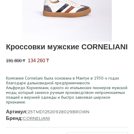
Кроссовки мужские CORNELIANI
Первоначальная цена составляла 191 800 ₸.
Текущая цена: 134 260 ₸.
191 800
₸
134 260
₸
Компания Corneliani была основана в Мантуе в 1930-х годах
благодаря дальновидной предприимчивости
Альфредо Корнелиани, одного из итальянских пионеров мужской
моды, который занялся ручным производством непромокаемых
плащей и верхней одежды и быстро завоевал широкое
признание.
25TMD12520928029BROWN
Артикул:
CORNELIANI
Бренд: