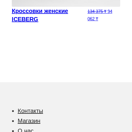
Кроссовки женские
чальная цена составляла 315 250 ₸.
Текущая цена: 220 675 ₸.
5
₸
Первоначаль
134 375
₸
94
ICEBERG
Текущая цена: 94
062
₸
Контакты
Магазин
О нас