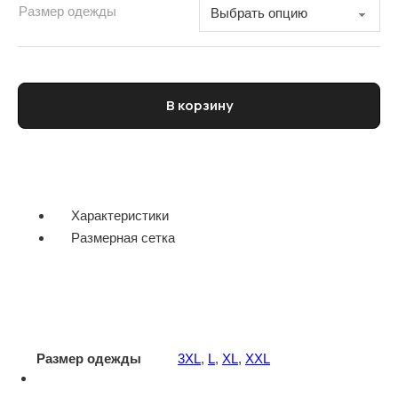
Размер одежды
Количество товара Футболка мужская
В корзину
Характеристики
Размерная сетка
Размер одежды
3XL
,
L
,
XL
,
XXL