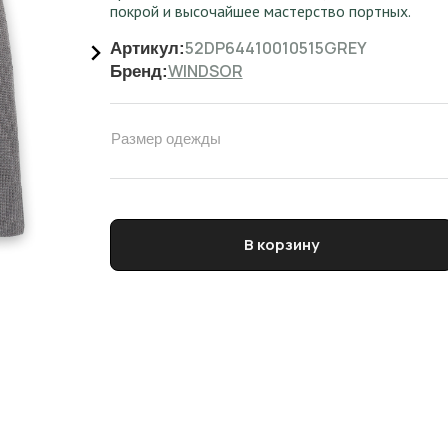
покрой и высочайшее мастерство портных.
52DP64410010515GREY
Артикул:
WINDSOR
Бренд:
Размер одежды
Количество товара Водолазка женская WINDS
В корзину