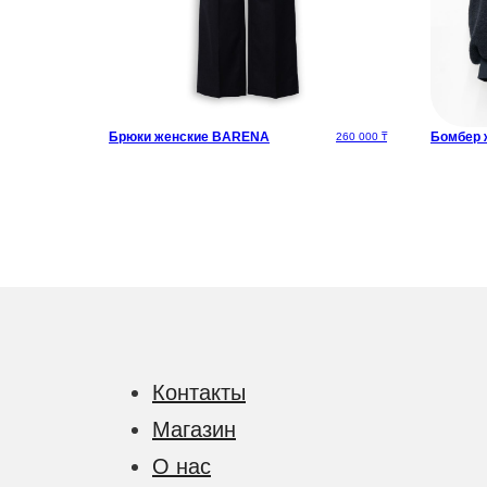
Брюки женские BARENA
Бомбер 
441 825
₸
260 000
₸
Контакты
Магазин
О нас