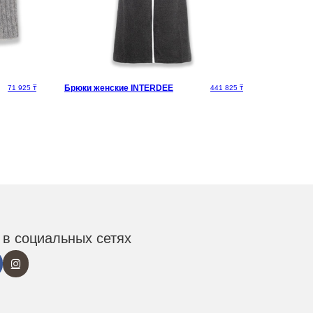
Брюки женские INTERDEE
71 925
₸
441 825
₸
в социальных сетях