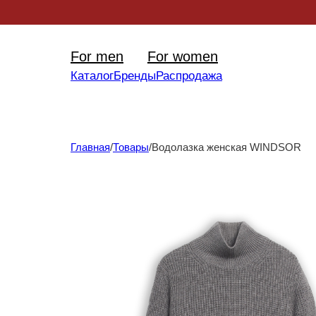
Уникал
For men
For women
Каталог
Бренды
Распродажа
Главная
/
Товары
/
Водолазка женская WINDSOR