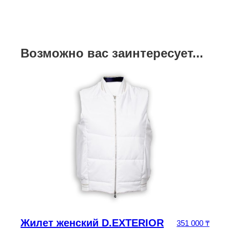
Возможно вас заинтересует...
Жилет женский D.EXTERIOR
5
₸
351 000
₸