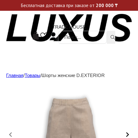
Уникальные акции и спецпредложения каждую неделю, не пропусти свой шанс
Бесплатная доставка при заказе от
200 000
₸
TRADE HOUSE
Поиск ...
Главная
/
Товары
/
Шорты женские D.EXTERIOR