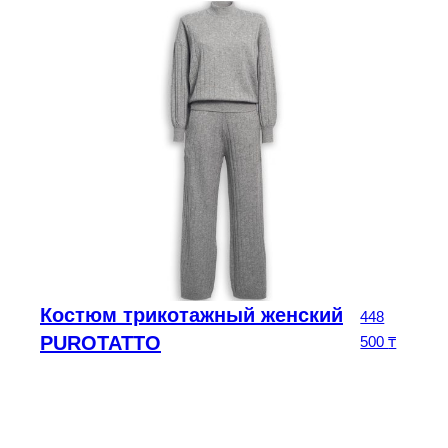
Костюм трикотажный женский
чальная цена составляла 195 000 ₸.
Текущая цена: 136 500 ₸.
0
₸
448
PUROTATTO
500
₸