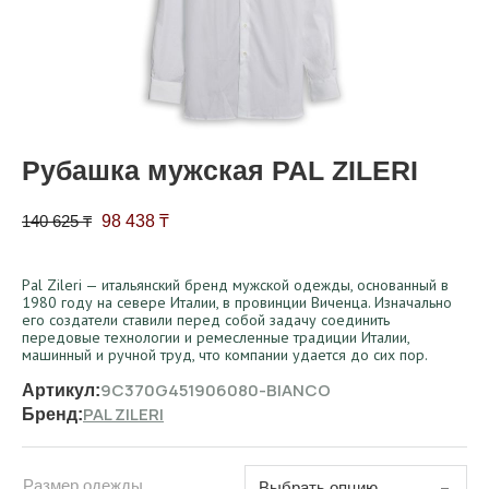
Рубашка мужская PAL ZILERI
Первоначальная цена составляла 140 625 ₸.
Текущая цена: 98 438 ₸.
140 625
₸
98 438
₸
Pal Zileri — итальянский бренд мужской одежды, основанный в
1980 году на севере Италии, в провинции Виченца. Изначально
его создатели ставили перед собой задачу соединить
передовые технологии и ремесленные традиции Италии,
машинный и ручной труд, что компании удается до сих пор.
9C370G451906080-BIANCO
Артикул:
PAL ZILERI
Бренд:
Размер одежды