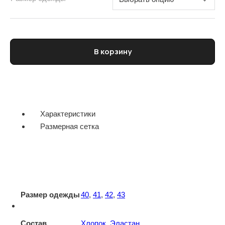
Количество товара Рубашка мужская PAL ZILERI
В корзину
Характеристики
Размерная сетка
Размер одежды
40
,
41
,
42
,
43
Состав
Хлопок
,
Эластан