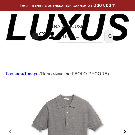
Уникальные акции и спецпредложения каждую неделю, не пропусти свой шанс
Бесплатная доставка при заказе от
200 000
₸
TRADE HOUSE
Поиск ...
Главная
/
Товары
/
Поло мужское PAOLO PECORA)