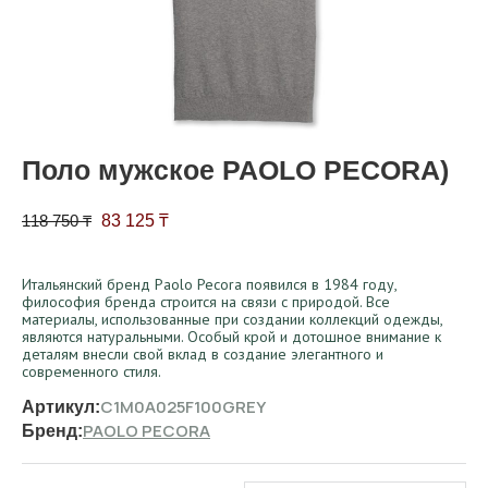
Поло мужское PAOLO PECORA)
Первоначальная цена составляла 118 750 ₸.
Текущая цена: 83 125 ₸.
118 750
₸
83 125
₸
Итальянский бренд Paolo Pecora появился в 1984 году,
философия бренда строится на связи с природой. Все
материалы, использованные при создании коллекций одежды,
являются натуральными. Особый крой и дотошное внимание к
деталям внесли свой вклад в создание элегантного и
современного стиля.
C1M0A025F100GREY
Артикул:
PAOLO PECORA
Бренд: