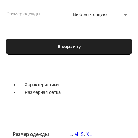
Размер одежды
Количество товара Футболка женская OTTOD'AME
В корзину
Характеристики
Размерная сетка
Размер одежды
L
,
M
,
S
,
XL