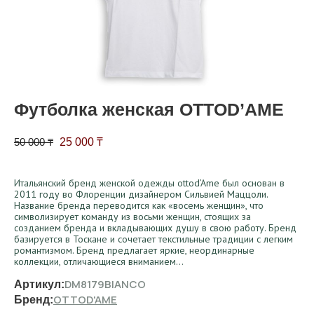
Футболка женская OTTOD’AME
Первоначальная цена составляла 50 000 ₸.
Текущая цена: 25 000 ₸.
50 000
₸
25 000
₸
Итальянский бренд женской одежды ottod’Ame был основан в
2011 году во Флоренции дизайнером Сильвией Маццоли.
Название бренда переводится как «восемь женщин», что
символизирует команду из восьми женщин, стоящих за
созданием бренда и вкладывающих душу в свою работу. Бренд
базируется в Тоскане и сочетает текстильные традиции с легким
романтизмом. Бренд предлагает яркие, неординарные
коллекции, отличающиеся вниманием…
DM8179BIANCO
Артикул:
OTTOD'AME
Бренд: