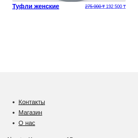
Туфли женские
Первоначальна
Текущ
0
₸
275 000
₸
192 500
₸
Контакты
Магазин
О нас