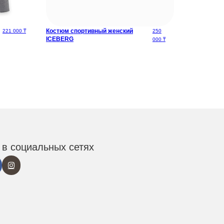
Костюм спортивный женский
221 000
₸
250
ICEBERG
000
₸
в социальных сетях