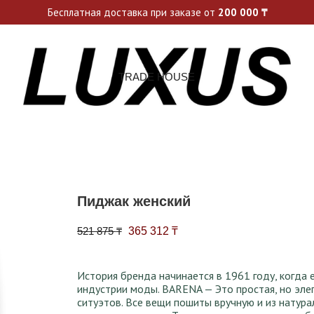
ьные акции и спецпредложения каждую неделю, не пропусти св
Бесплатная доставка при заказе от
200 000
₸
TRADE HOUSE
Пиджак женский
Первоначальная цена составляла 521 
Текущая цена: 365 312 ₸.
521 875
₸
365 312
₸
История бренда начинается в 1961 году, когда 
индустрии моды. BARENA — Это простая, но эл
ситуэтов. Все вещи пошиты вручную и из натура