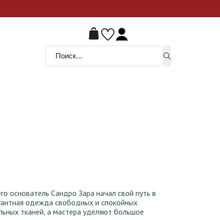
ой шанс
Поиск ...
875 ₸.
его основатель Сандро Зара начал свой путь в
егантная одежда свободных и спокойных
льных тканей, а мастера уделяют большое