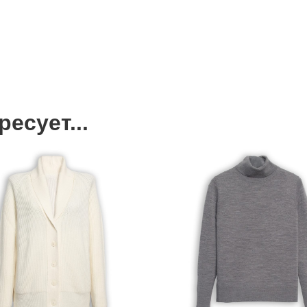
есует...