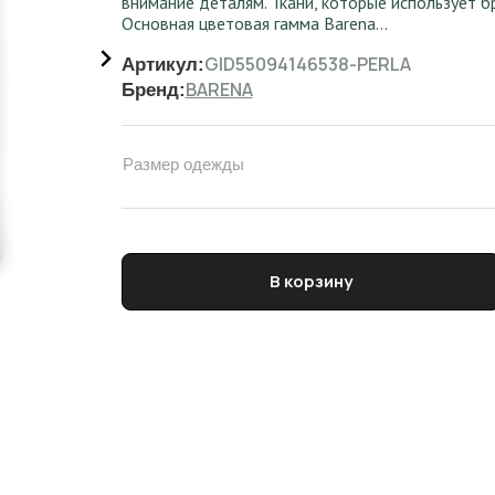
внимание деталям. Ткани, которые использует б
Основная цветовая гамма Barena…
GID55094146538-PERLA
Артикул:
BARENA
Бренд:
Размер одежды
Количество товара Пиджак женский
В корзину