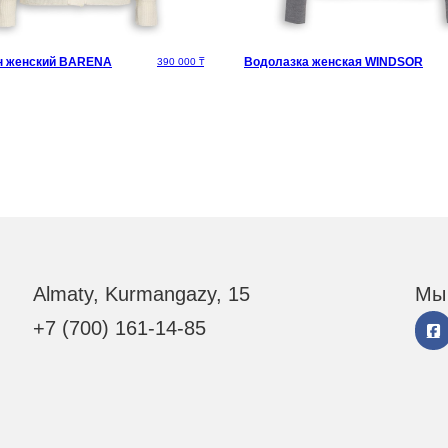
н женский BARENA
Водолазка женская WINDSOR
ляла 165 625 ₸.
937 ₸.
390 000
₸
Almaty, Kurmangazy, 15
Мы 
+7 (700) 161-14-85