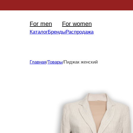
Уникал
For men
For women
Каталог
Бренды
Распродажа
Главная
/
Товары
/
Пиджак женский