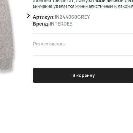
японский триацетат, с аккуратными линиями де
внимание уделяется минималистичным и лакони
IN244068GREY
Артикул:
INTERDEE
Бренд:
Размер одежды
Количество товара Пуловер женский INTERDEE
В корзину