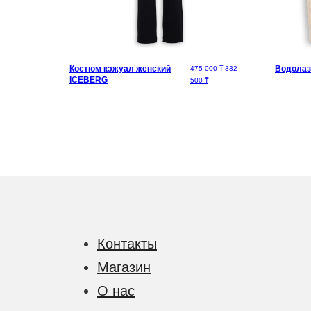
Водолаз
Костюм кэжуал женский
Первоначальная цена сос
243 750
₸
475 000
₸
332
ICEBERG
Текущая цена: 332 500 ₸.
500
₸
Контакты
Магазин
О нас