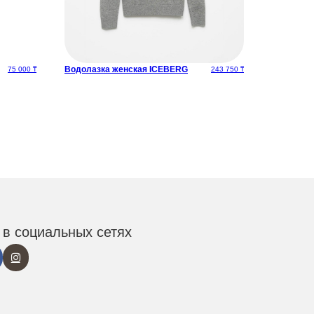
Водолазка женская ICEBERG
75 000
₸
243 750
₸
в социальных сетях