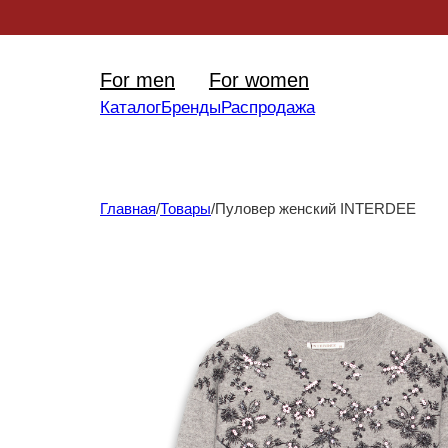
Уникал
For men
For women
Каталог
Бренды
Распродажа
Главная
/
Товары
/
Пуловер женский INTERDEE