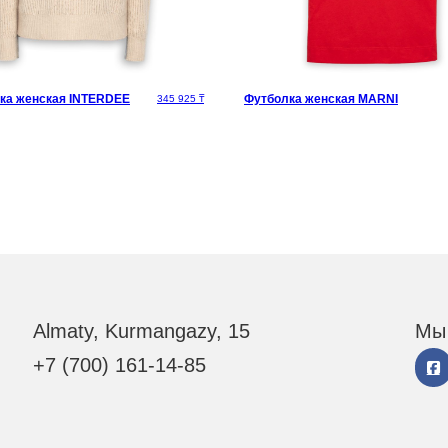
ка женская INTERDEE
Футболка женская MARNI
тавляла 475 000 ₸.
345 925
₸
Almaty, Kurmangazy, 15
Мы 
+7 (700) 161-14-85