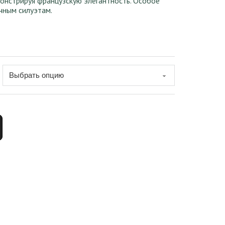
монстрируя французскую элегантность. Особое
чным силуэтам.