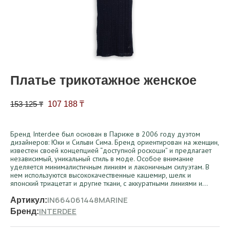
Платье трикотажное женское
Первоначальная цена составляла 153 125 ₸.
Текущая цена: 107 188 ₸.
153 125
₸
107 188
₸
Бренд Interdee был основан в Париже в 2006 году дуэтом
дизайнеров: Юки и Сильви Сима. Бренд ориентирован на женщин,
известен своей концепцией “доступной роскоши” и предлагает
независимый, уникальный стиль в моде. Особое внимание
уделяется минималистичным линиям и лаконичным силуэтам. В
нем используются высококачественные кашемир, шелк и
японский триацетат и другие ткани, с аккуратными линиями и…
IN664061448MARINE
Артикул:
INTERDEE
Бренд: