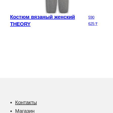
Костюм вязаный женский
5
₸
590
THEORY
625
₸
Контакты
Магазин