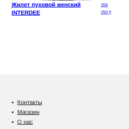
Жилет пуховой женский
оначальная цена составляла 146 875 ₸.
356
ена: 110 156 ₸.
INTERDEE
250
₸
Контакты
Магазин
О нас