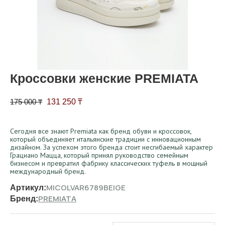
Кроссовки женские PREMIATA
Первоначальная цена составляла 175 000 ₸.
Текущая цена: 131 250 ₸.
175 000
₸
131 250
₸
Сегодня все знают Premiata как бренд обуви и кроссовок,
который объединяет итальянские традиции с инновационным
дизайном. За успехом этого бренда стоит несгибаемый характер
Грациано Мацца, который принял руководство семейным
бизнесом и превратил фабрику классических туфель в мощный
международный бренд.
MICOLVAR6789BEIGE
Артикул:
PREMIATA
Бренд: