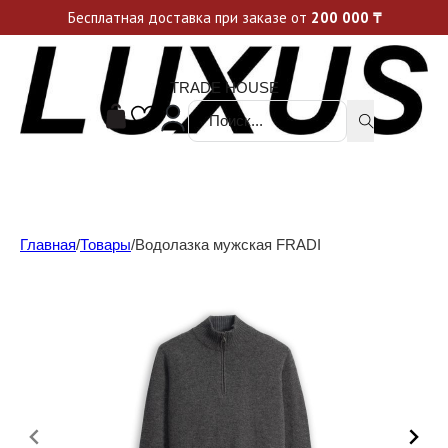
Уникальные акции и спецпредложения каждую неделю, не пропусти свой шанс
Бесплатная доставка при заказе от
200 000
₸
TRADE HOUSE
Поиск ...
Главная
/
Товары
/
Водолазка мужская FRADI