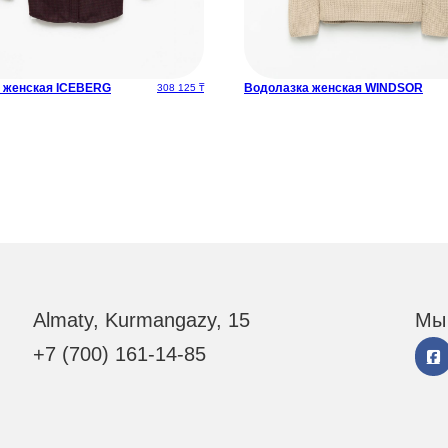
 женская ICEBERG
Водолазка женская WINDSOR
ставляла 303 125 ₸.
308 125
₸
Almaty, Kurmangazy, 15
Мы 
+7 (700) 161-14-85