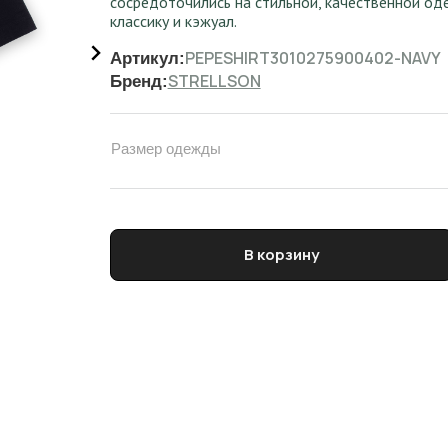
сосредоточились на стильной, качественной о
классику и кэжуал.
PEPESHIRT3010275900402-NAVY
Артикул:
STRELLSON
Бренд:
Размер одежды
Количество товара Рубашка мужская
В корзину