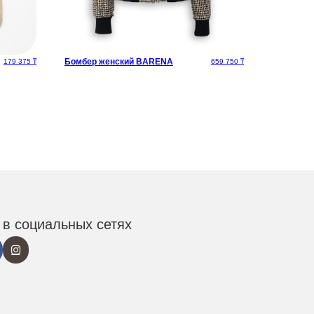
Бомбер женский BARENA
179 375
₸
659 750
₸
в социальных сетях