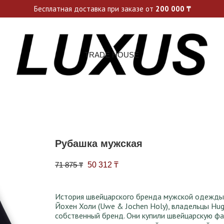
ьные акции и спецпредложения каждую неделю, не пропусти св
Бесплатная доставка при заказе от
200 000
₸
TRADE HOUSE
Рубашка мужская
Первоначальная цена составляла 71 87
Текущая цена: 50 312 ₸.
71 875
₸
50 312
₸
История швейцарского бренда мужской одежды St
Йохен Холи (Uwe & Jochen Holy), владельцы Hug
собственный бренд. Они купили швейцарскую фабр