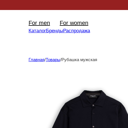
Уникал
For men
For women
Каталог
Бренды
Распродажа
Главная
/
Товары
/
Рубашка мужская