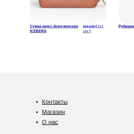
Рубашка
Сумка кросс-боди женская
Первоначальная цена со
659 750
₸
303 125
₸
212
ICEBERG
Текущая цена: 212 188 ₸.
188
₸
Контакты
Магазин
О нас