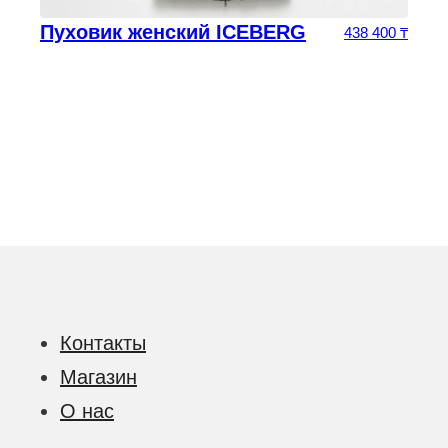
Пуховик женский ICEBERG
0
₸
438 400
₸
Контакты
Магазин
О нас