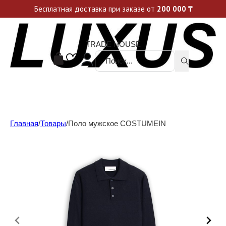
Уникальные акции и спецпредложения каждую неделю, не пропусти свой шанс
Бесплатная доставка при заказе от
200 000
₸
TRADE HOUSE
Поиск ...
Главная
/
Товары
/
Поло мужское COSTUMEIN