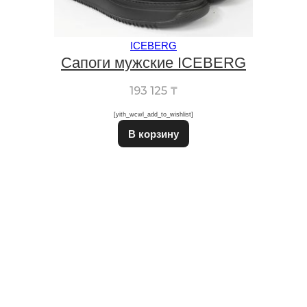
ICEBERG
Сапоги мужские ICEBERG
193 125
₸
[yith_wcwl_add_to_wishlist]
Этот товар имеет неско
В корзину