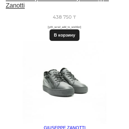
Zanotti
438 750
₸
[yith_wcwl_add_to_wishlist]
Этот товар имеет неско
В корзину
GIUSEPPE ZANOTTI