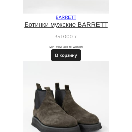
BARRETT
Ботинки мужские BARRETT
351 000
₸
[yith_wcwl_add_to_wishlist]
Этот товар имеет неско
В корзину