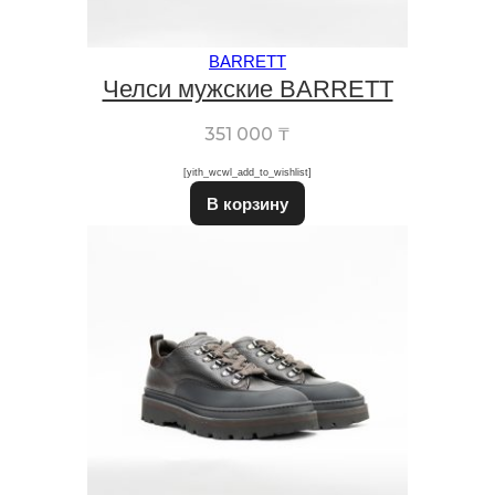
BARRETT
Челси мужские BARRETT
351 000
₸
[yith_wcwl_add_to_wishlist]
Этот товар имеет неско
В корзину