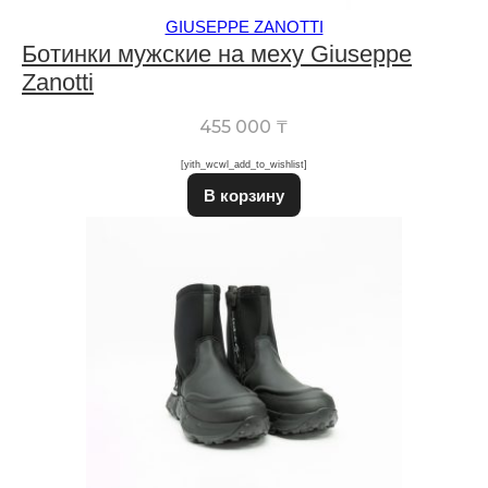
GIUSEPPE ZANOTTI
Ботинки мужские на меху Giuseppe
Zanotti
455 000
₸
[yith_wcwl_add_to_wishlist]
Этот товар имеет неско
В корзину