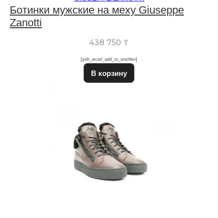
Ботинки мужские на меху Giuseppe
Zanotti
438 750
₸
[yith_wcwl_add_to_wishlist]
Этот товар имеет неско
В корзину