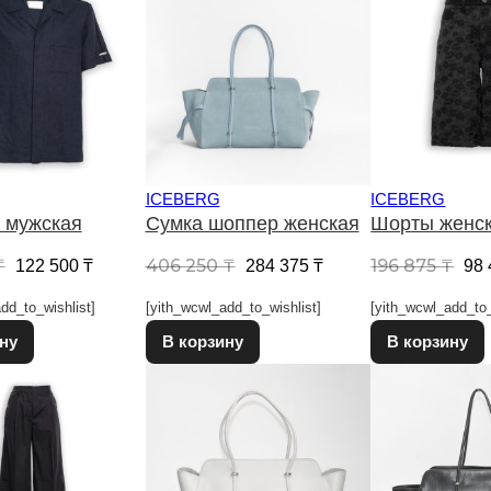
ICEBERG
ICEBERG
 мужская
Сумка шоппер женская
Шорты женс
Первоначальная цена составляла 175 000 ₸.
Текущая цена: 122 500 ₸.
Первоначальная цена сост
Текущая цена: 284
Пе
₸
406 250
₸
196 875
₸
122 500
₸
284 375
₸
98
dd_to_wishlist]
[yith_wcwl_add_to_wishlist]
[yith_wcwl_add_to_
Этот товар имеет несколько вариаций. Опции можно выбрат
Этот товар имеет несколько в
ну
В корзину
В корзину