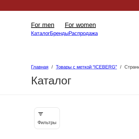
Уникал
For men
For women
Каталог
Бренды
Распродажа
Главная
/
Товары с меткой “ICEBERG”
/
Стран
Каталог
Фильтры