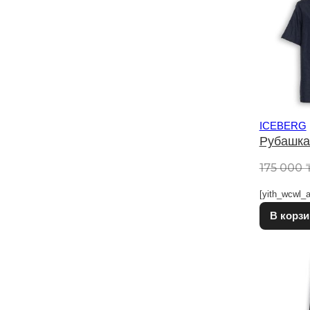
ICEBERG
Рубашка
175 000
[yith_wcwl_a
В корзи