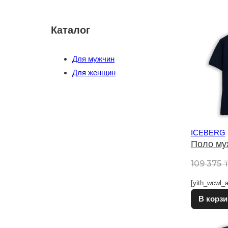
Каталог
Для мужчин
Для женщин
ICEBERG
Поло му
109 375
[yith_wcwl_a
В корзи