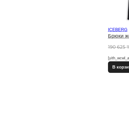
ICEBERG
Брюки ж
190 625
[yith_wcwl_a
В корзи