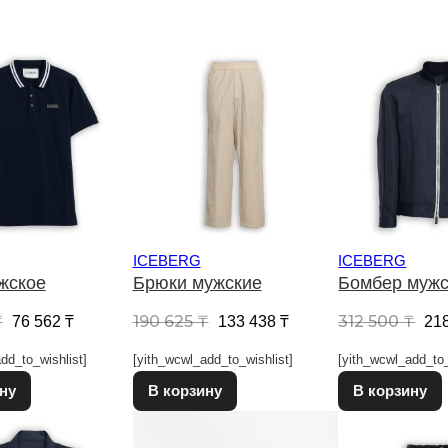
ICEBERG
ICEBERG
жское
Брюки мужские
Бомбер мужс
Первоначальная цена составляла 109 375 ₸.
Текущая цена: 76 562 ₸.
Первоначальная цена соста
Текущая цена: 133 
Пе
₸
190 625
₸
312 500
₸
76 562
₸
133 438
₸
21
dd_to_wishlist]
[yith_wcwl_add_to_wishlist]
[yith_wcwl_add_to_
Этот товар имеет несколько вариаций. Опции можно выбрат
Этот товар имеет несколько в
ну
В корзину
В корзину