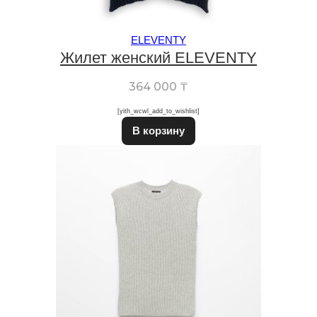
ELEVENTY
Жилет женский ELEVENTY
364 000
₸
[yith_wcwl_add_to_wishlist]
Этот товар имеет неско
В корзину