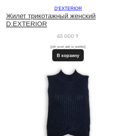
D'EXTERIOR
Жилет трикотажный женский
D.EXTERIOR
65 000
₸
[yith_wcwl_add_to_wishlist]
Этот товар имеет неско
В корзину