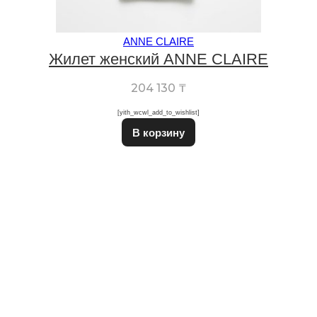
ANNE CLAIRE
Жилет женский ANNE CLAIRE
204 130
₸
[yith_wcwl_add_to_wishlist]
Этот товар имеет неско
В корзину