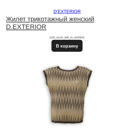
D'EXTERIOR
Жилет трикотажный женский
D.EXTERIOR
[yith_wcwl_add_to_wishlist]
В корзину