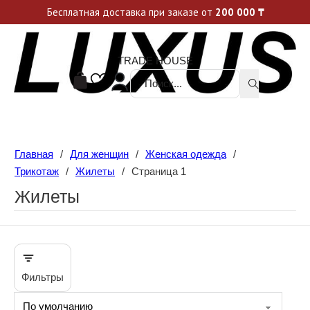
Уникальные акции и спецпредложения каждую неделю, не пропусти свой шанс
Бесплатная доставка при заказе от
200 000
₸
TRADE HOUSE
Поиск ...
Главная
/
Для женщин
/
Женская одежда
/
Трикотаж
/
Жилеты
/
Страница 1
Жилеты
Фильтры