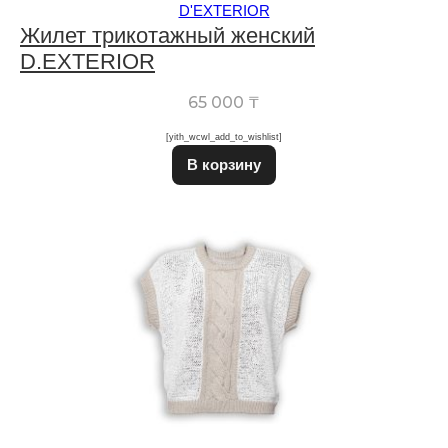
D'EXTERIOR
Жилет трикотажный женский
D.EXTERIOR
65 000
₸
[yith_wcwl_add_to_wishlist]
Этот товар имеет неско
В корзину