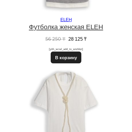
ELEH
Футболка женская ELEH
Первоначальная цена сос
Текущая цена: 28 1
56 250
₸
28 125
₸
[yith_wcwl_add_to_wishlist]
Этот товар имеет неско
В корзину