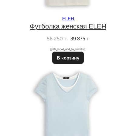
ELEH
Футболка женская ELEH
Первоначальная цена сос
Текущая цена: 39 3
56 250
₸
39 375
₸
[yith_wcwl_add_to_wishlist]
Этот товар имеет неско
В корзину