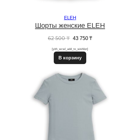
ELEH
Шорты женские ELEH
Первоначальная цена сос
Текущая цена: 43 
62 500
₸
43 750
₸
[yith_wcwl_add_to_wishlist]
Этот товар имеет неско
В корзину