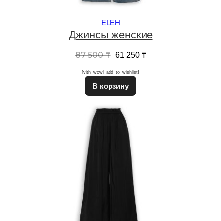
ELEH
Джинсы женские
Первоначальная цена сос
Текущая цена: 61 2
87 500
₸
61 250
₸
[yith_wcwl_add_to_wishlist]
Этот товар имеет неско
В корзину