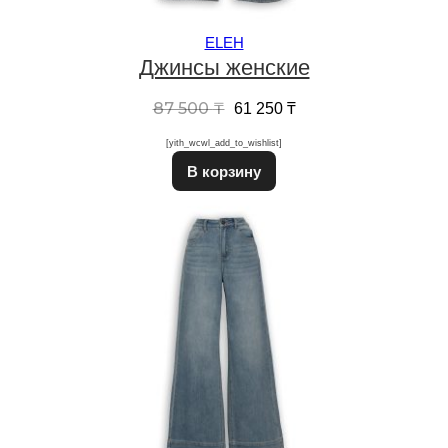
ELEH
Джинсы женские
Первоначальная цена сос
Текущая цена: 61 2
87 500
₸
61 250
₸
[yith_wcwl_add_to_wishlist]
Этот товар имеет неско
В корзину