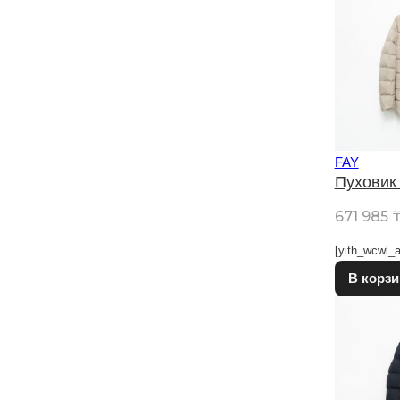
FAY
Пуховик
671 985
[yith_wcwl_a
В корзи