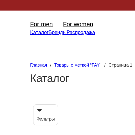
Уникал
For men
For women
Каталог
Бренды
Распродажа
Главная
/
Товары с меткой “FAY”
/
Страница 1
Каталог
Фильтры