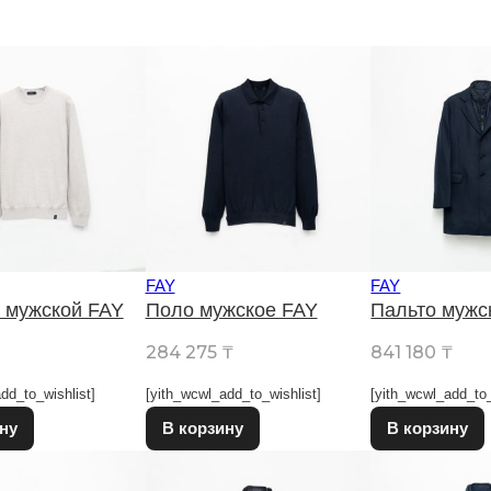
FAY
FAY
 мужской FAY
Поло мужское FAY
Пальто мужс
284 275
₸
841 180
₸
dd_to_wishlist]
[yith_wcwl_add_to_wishlist]
[yith_wcwl_add_to_
Этот товар имеет несколько вариаций. Опции можно выбрат
Этот товар имеет несколько в
ну
В корзину
В корзину