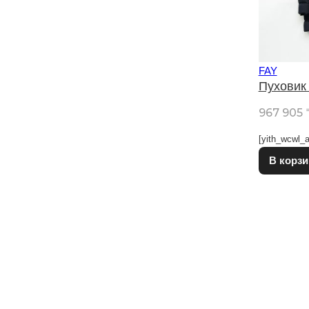
FAY
Пуховик
967 905
[yith_wcwl_a
В корзи