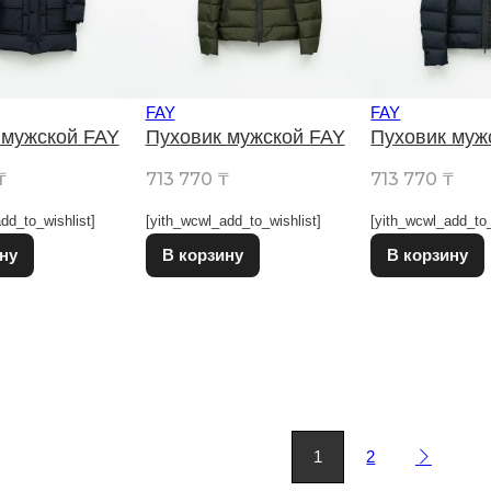
FAY
FAY
 мужской FAY
Пуховик мужской FAY
Пуховик муж
₸
713 770
₸
713 770
₸
dd_to_wishlist]
[yith_wcwl_add_to_wishlist]
[yith_wcwl_add_to_
Этот товар имеет несколько вариаций. Опции можно выбрат
Этот товар имеет несколько в
ну
В корзину
В корзину
1
2