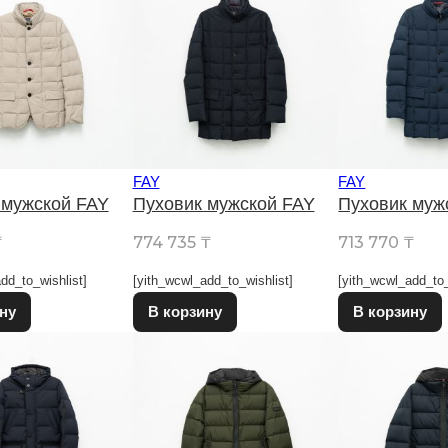
FAY
FAY
 мужской FAY
Пуховик мужской FAY
Пуховик муж
₸
774 735
₸
713 770
₸
dd_to_wishlist]
[yith_wcwl_add_to_wishlist]
[yith_wcwl_add_to_
Этот товар имеет несколько вариаций. Опции можно выбрат
Этот товар имеет несколько в
ну
В корзину
В корзину