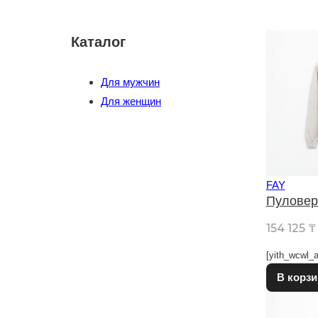
Каталог
Для мужчин
Для женщин
FAY
Пуловер
154 125
₸
[yith_wcwl_a
В корзи