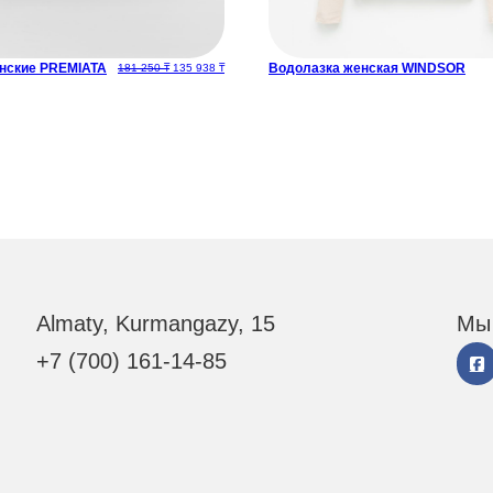
нские PREMIATA
Водолазка женская WINDSOR
Первоначальная цена составляла 181 250 ₸.
Текущая цена: 135 938 ₸.
181 250
₸
135 938
₸
Almaty, Kurmangazy, 15
Мы 
+7 (700) 161-14-85