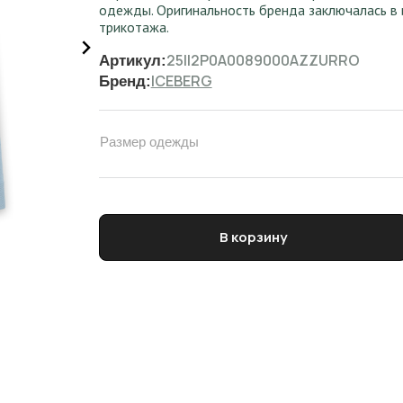
одежды. Оригинальность бренда заключалась в 
трикотажа.
25II2P0A0089000AZZURRO
Артикул:
ICEBERG
Бренд:
Размер одежды
Количество товара Водолазка женская ICEBER
В корзину