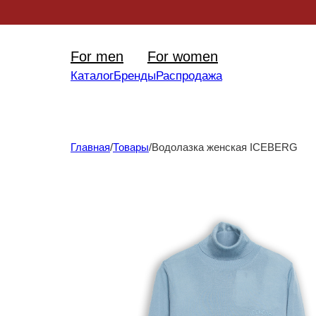
Уникал
For men
For women
Каталог
Бренды
Распродажа
Главная
/
Товары
/
Водолазка женская ICEBERG