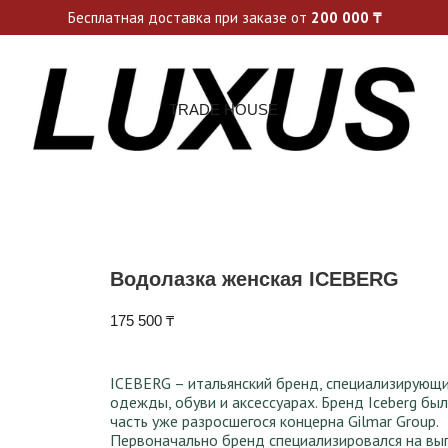
ьные акции и спецпредложения каждую неделю, не пропусти св
Бесплатная доставка при заказе от
200 000
₸
TRADE HOUSE
Водолазка женская ICEBERG
175 500
₸
ICEBERG – итальянский бренд, специализирующи
одежды, обуви и аксессуарах. Бренд Iceberg бы
часть уже разросшегося концерна Gilmar Group.
Первоначально бренд специализировался на вы