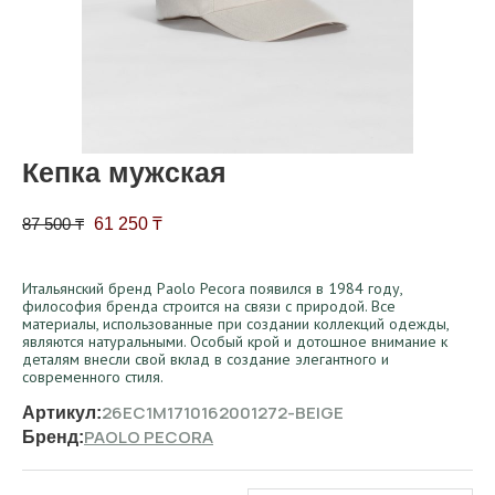
Кепка мужская
Первоначальная цена составляла 87 500 ₸.
Текущая цена: 61 250 ₸.
87 500
₸
61 250
₸
Итальянский бренд Paolo Pecora появился в 1984 году,
философия бренда строится на связи с природой. Все
материалы, использованные при создании коллекций одежды,
являются натуральными. Особый крой и дотошное внимание к
деталям внесли свой вклад в создание элегантного и
современного стиля.
26EC1M1710162001272-BEIGE
Артикул:
PAOLO PECORA
Бренд: