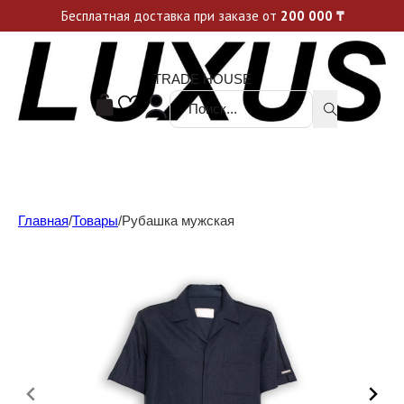
Уникальные акции и спецпредложения каждую неделю, не пропусти свой шанс
Бесплатная доставка при заказе от
200 000
₸
TRADE HOUSE
Поиск ...
Главная
/
Товары
/
Рубашка мужская