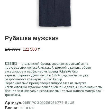
Рубашка мужская
Первоначальная цена составляла 175 000 ₸.
Текущая цена: 122 500 ₸.
175 000
₸
122 500
₸
ICEBERG – итальянский бренд, специализирующийся на
производстве женской, мужской, детской одежды, обуви,
аксессуаров и парфюмерии. Бренд ICEBERG был
зарегистрирован Джилианой в 1974 году как часть уже
разросшегося концерна Gilmar Group.
Первоначально бренд специализировался на выпуске
исключительно мужской повседневной одежды. Оригинальность
бренда заключалась в использовании только одного материала –
трикотажа.
26EI1P0G01036256777-BLUE
Артикул:
ICEBERG
Бренд: