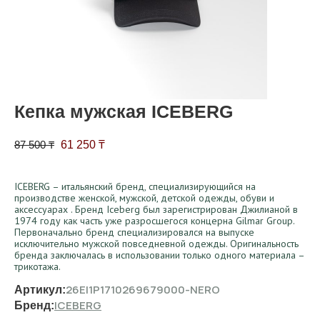
Кепка мужская ICEBERG
Первоначальная цена составляла 87 500 ₸.
Текущая цена: 61 250 ₸.
87 500
₸
61 250
₸
ICEBERG – итальянский бренд, специализирующийся на
производстве женской, мужской, детской одежды, обуви и
аксессуарах . Бренд Iceberg был зарегистрирован Джилианой в
1974 году как часть уже разросшегося концерна Gilmar Group.
Первоначально бренд специализировался на выпуске
исключительно мужской повседневной одежды. Оригинальность
бренда заключалась в использовании только одного материала –
трикотажа.
26EI1P1710269679000-NERO
Артикул:
ICEBERG
Бренд: