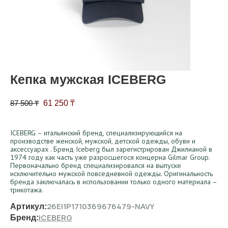
Кепка мужская ICEBERG
Первоначальная цена составляла 87 500 ₸.
Текущая цена: 61 250 ₸.
87 500
₸
61 250
₸
ICEBERG – итальянский бренд, специализирующийся на
производстве женской, мужской, детской одежды, обуви и
аксессуарах . Бренд Iceberg был зарегистрирован Джилианой в
1974 году как часть уже разросшегося концерна Gilmar Group.
Первоначально бренд специализировался на выпуске
исключительно мужской повседневной одежды. Оригинальность
бренда заключалась в использовании только одного материала –
трикотажа.
26EI1P1710369676479-NAVY
Артикул:
ICEBERG
Бренд: