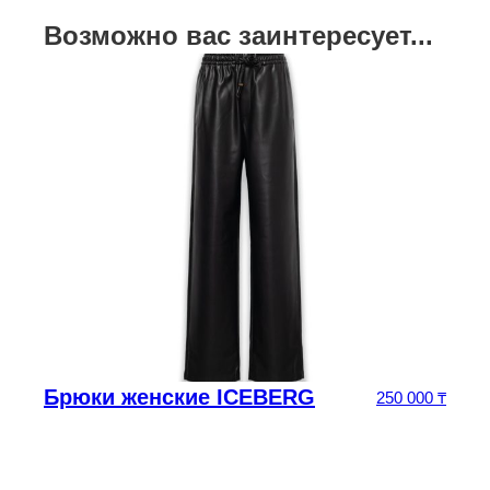
Возможно вас заинтересует...
Брюки женские ICEBERG
0
₸
250 000
₸