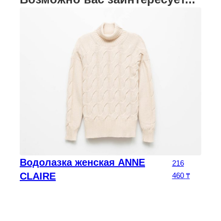
Водолазка женская ANNE
чальная цена составляла 800 000 ₸.
Текущая цена: 560 000 ₸.
0
₸
216
CLAIRE
460
₸