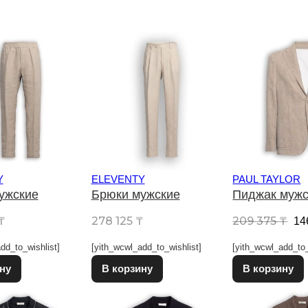
Y
ELEVENTY
PAUL TAYLOR
ужские
Брюки мужские
Пиджак мужс
Пе
₸
278 125
₸
209 375
₸
14
dd_to_wishlist]
[yith_wcwl_add_to_wishlist]
[yith_wcwl_add_to_
Этот товар имеет несколько вариаций. Опции можно выбрат
Этот товар имеет несколько в
ну
В корзину
В корзину