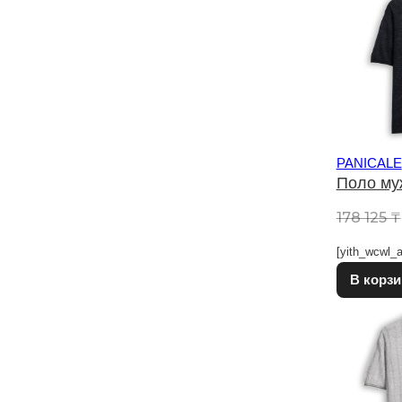
PANICALE
Поло му
178 125
₸
[yith_wcwl_a
В корзи