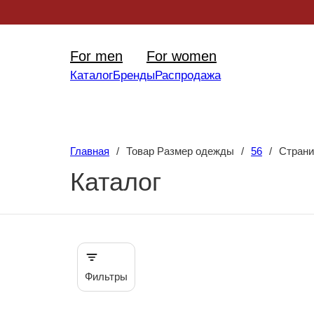
Уникал
For men
For women
Каталог
Бренды
Распродажа
Главная
/
Товар Размер одежды
/
56
/
Страни
Каталог
Фильтры