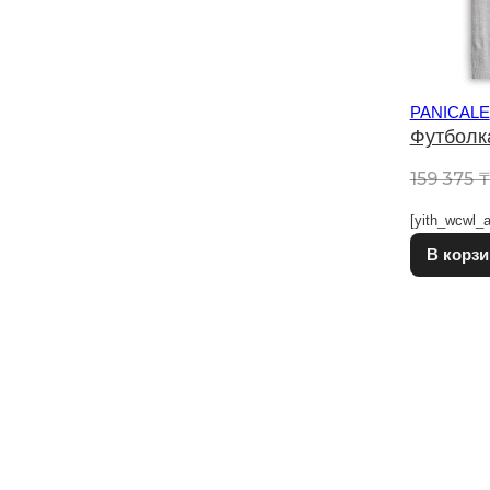
PANICALE
Футболк
159 375
[yith_wcwl_a
В корзи