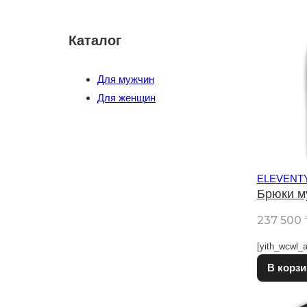
Каталог
Для мужчин
Для женщин
ELEVENT
Брюки м
237 500
[yith_wcwl_a
В корзи