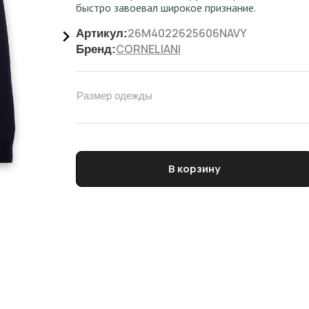
быстро завоевал широкое признание.
26M4022625606NAVY
Артикул:
CORNELIANI
Бренд:
Размер одежды
Количество товара Поло трикотажное мужское
В корзину