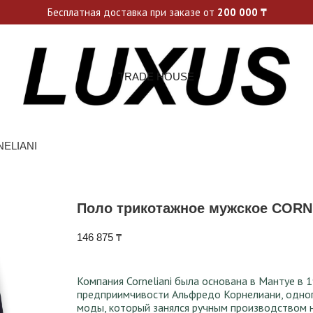
ьные акции и спецпредложения каждую неделю, не пропусти св
Бесплатная доставка при заказе от
200 000
₸
TRADE HOUSE
NELIANI
Поло трикотажное мужское CORN
146 875
₸
Компания Corneliani была основана в Мантуе в
предприимчивости Альфредо Корнелиани, одног
моды, который занялся ручным производством