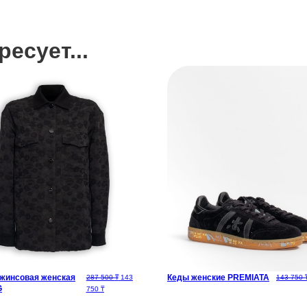
есует...
Кеды женские PREMIATA
джинсовая женская
Первоначальная цена составляла 287 500 ₸.
287 500
₸
143
143 750
G
Текущая цена: 143 750 ₸.
750
₸