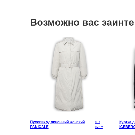
Возможно вас заинтер
Пуховик удлиненный женский
Куртка 
75 000
₸
887
PANICALE
ICEBER
075
₸