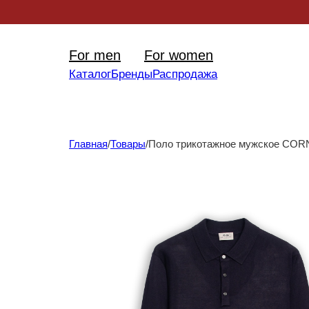
Уникал
For men
For women
Каталог
Бренды
Распродажа
Главная
/
Товары
/
Поло трикотажное мужское COR