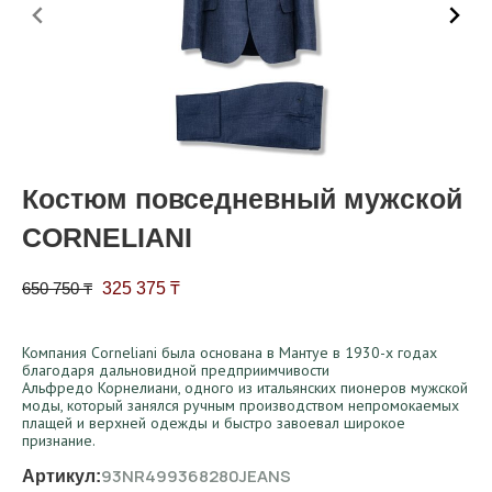
Костюм повседневный мужской
CORNELIANI
Первоначальная цена составляла 650 750 ₸.
Текущая цена: 325 375 ₸.
650 750
₸
325 375
₸
Компания Corneliani была основана в Мантуе в 1930-х годах
благодаря дальновидной предприимчивости
Альфредо Корнелиани, одного из итальянских пионеров мужской
моды, который занялся ручным производством непромокаемых
плащей и верхней одежды и быстро завоевал широкое
признание.
93NR499368280JEANS
Артикул: