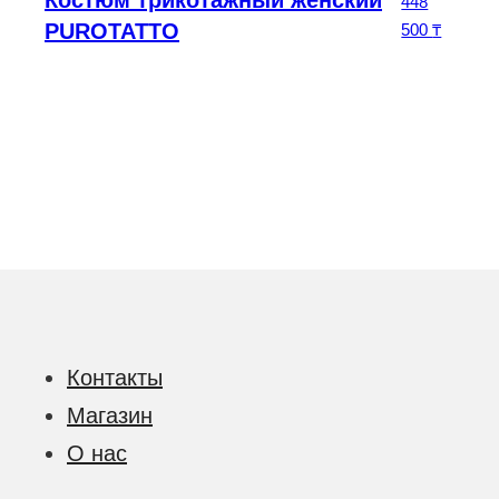
Костюм трикотажный женский
0
₸
448
PUROTATTO
500
₸
Контакты
Магазин
О нас