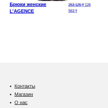
Брюки женские
чальная цена составляла 334 750 ₸.
Текущая цена: 234 325 ₸.
5
₸
Первоначальн
253 125
₸
126
L’AGENCE
Текущая цена: 126 
563
₸
Контакты
Магазин
О нас