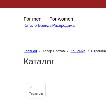
Уникал
For men
For women
Каталог
Бренды
Распродажа
Главная
/
Товар Состав
/
Кашемир
/
Страниц
Каталог
Фильтры