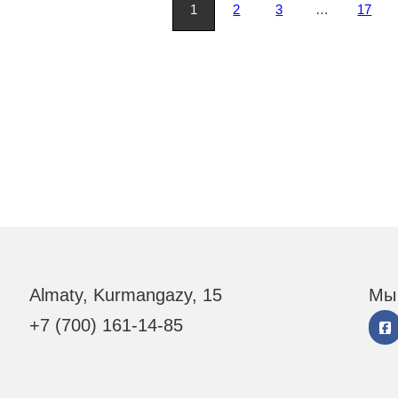
1
2
3
…
17
Almaty, Kurmangazy, 15
Мы 
+7 (700) 161-14-85