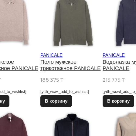
PANICALE
PANICALE
жское
Поло мужское
Водолазка м
жное PANICALE
трикотажное PANICALE
PANICALE
₸
188 375
₸
215 775
₸
dd_to_wishlist]
[yith_wcwl_add_to_wishlist]
[yith_wcwl_add_to_
Этот товар имеет несколько вариаций. Опции можно выбрат
Этот товар имеет несколько в
ну
В корзину
В корзину