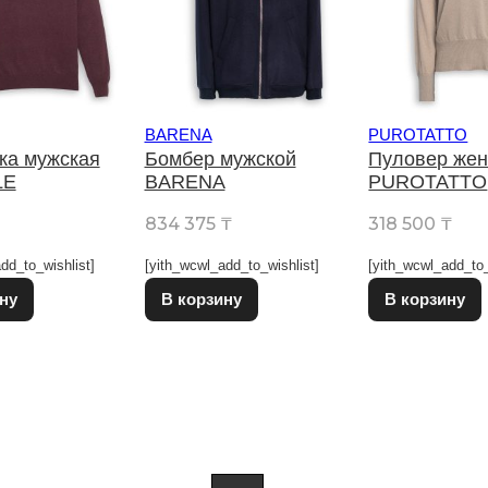
BARENA
PUROTATTO
ка мужская
Бомбер мужской
Пуловер жен
LE
BARENA
PUROTATTO
₸
834 375
₸
318 500
₸
dd_to_wishlist]
[yith_wcwl_add_to_wishlist]
[yith_wcwl_add_to_
Этот товар имеет несколько вариаций. Опции можно выбрат
Этот товар имеет несколько в
ну
В корзину
В корзину