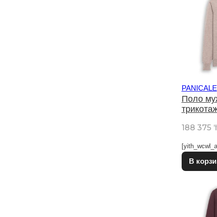
PANICALE
Поло му
трикота
188 375
[yith_wcwl_a
В корзи