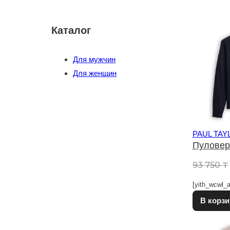
Каталог
Для мужчин
Для женщин
PAUL TAY
Пуловер
93 750
₸
[yith_wcwl_a
В корзи