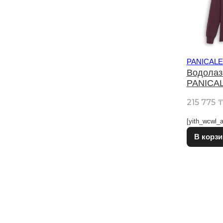
PANICALE
Водолаз
PANICA
215 775
[yith_wcwl_a
В корзи