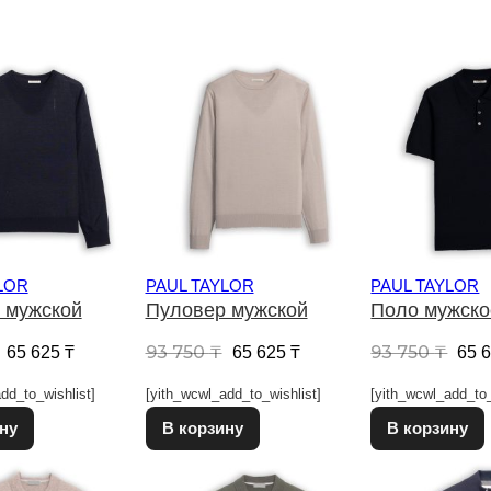
LOR
PAUL TAYLOR
PAUL TAYLOR
 мужской
Пуловер мужской
Поло мужско
Первоначальная цена составляла 93 750 ₸.
Текущая цена: 65 625 ₸.
Первоначальная цена соста
Текущая цена: 65 625
Пер
93 750
₸
93 750
₸
65 625
₸
65 625
₸
65 
dd_to_wishlist]
[yith_wcwl_add_to_wishlist]
[yith_wcwl_add_to_
Этот товар имеет несколько вариаций. Опции можно выбрат
Этот товар имеет несколько в
ну
В корзину
В корзину