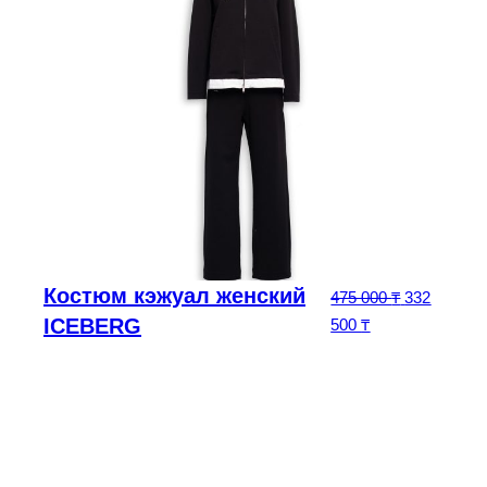
Костюм кэжуал женский
0
₸
Первоначал
475 000
₸
332
ICEBERG
Текущая цена: 3
500
₸