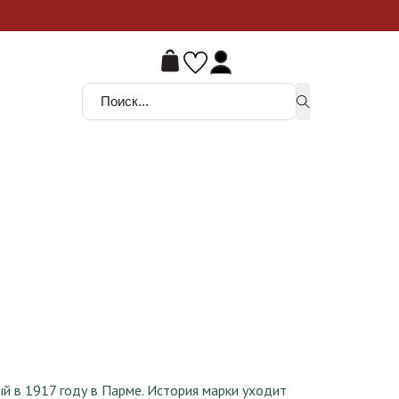
ой шанс
Поиск ...
й в 1917 году в Парме. История марки уходит