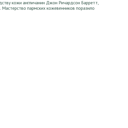
одству кожи англичанин Джон Ричардсон Барретт,
и. Мастерство пармских кожевенников поразило