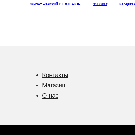
Жилет женский D.EXTERIOR
Кардига
234 375
₸
351 000
₸
Контакты
Магазин
О нас