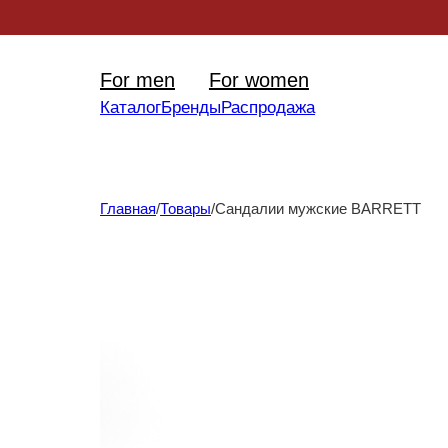
Уникал
For men
For women
Каталог
Бренды
Распродажа
Главная
/
Товары
/
Сандалии мужские BARRETT