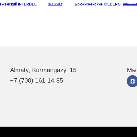
н женский INTERDEE
Брюки женские ICEBERG
321 950
₸
290 625
Almaty, Kurmangazy, 15
Мы 
+7 (700) 161-14-85