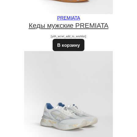
PREMIATA
Кеды мужские PREMIATA
[yith_wcwl_add_to_wishlist]
В корзину