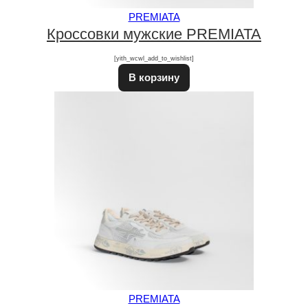
PREMIATA
Кроссовки мужские PREMIATA
[yith_wcwl_add_to_wishlist]
В корзину
PREMIATA