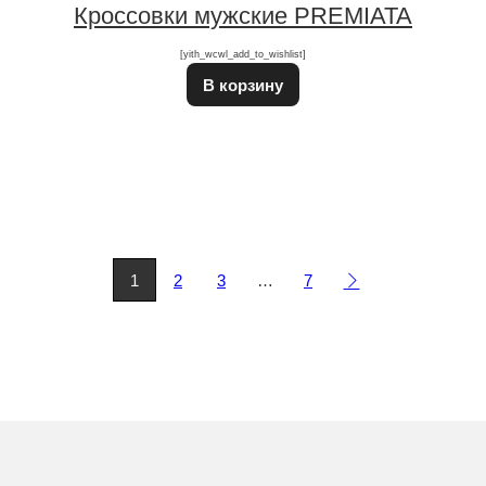
Кроссовки мужские PREMIATA
[yith_wcwl_add_to_wishlist]
В корзину
1
2
3
…
7