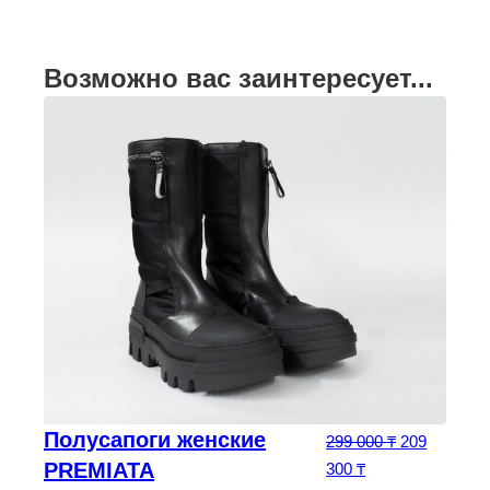
Возможно вас заинтересует...
Полусапоги женские
ачальная цена составляла 271 875 ₸.
Первоначал
299 000
₸
209
а: 190 312 ₸.
PREMIATA
Текущая цена: 20
300
₸