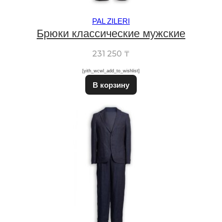
PAL ZILERI
Брюки классические мужские
231 250
₸
[yith_wcwl_add_to_wishlist]
Этот товар имеет неско
В корзину