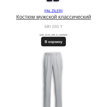
PAL ZILERI
Костюм мужской классический
681 250
₸
[yith_wcwl_add_to_wishlist]
Этот товар имеет неско
В корзину