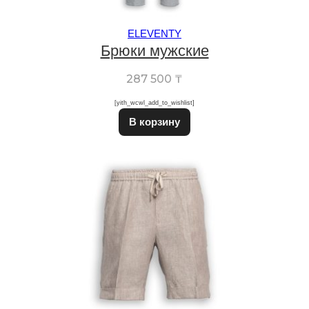
ELEVENTY
Брюки мужские
287 500
₸
[yith_wcwl_add_to_wishlist]
Этот товар имеет неско
В корзину