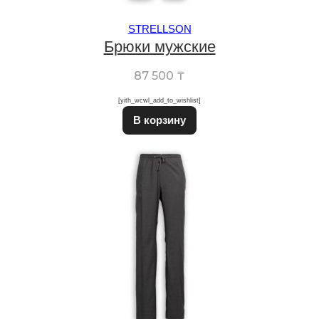
STRELLSON
Брюки мужские
87 500
₸
[yith_wcwl_add_to_wishlist]
Этот товар имеет неско
В корзину