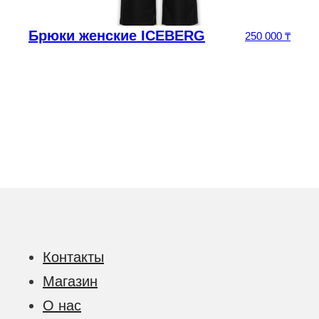
Брюки женские ICEBERG
250 000
₸
ачальная цена составляла 293 750 ₸.
а: 205 625 ₸.
Контакты
Магазин
О нас