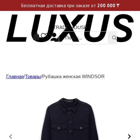
Уникальные акции и спецпредложения каждую неделю, не пропусти свой шанс
Бесплатная доставка при заказе от
200 000
₸
TRADE HOUSE
Поиск ...
Главная
/
Товары
/
Рубашка женская WINDSOR