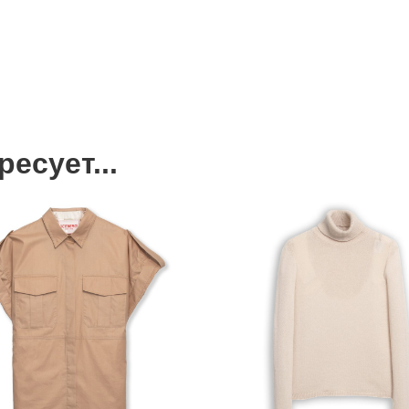
есует...