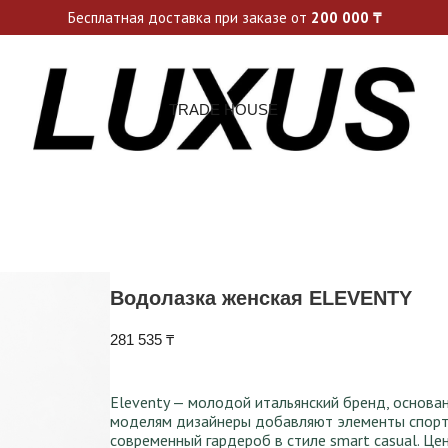
ьные акции и спецпредложения каждую неделю, не пропусти св
Бесплатная доставка при заказе от
200 000
₸
TRADE HOUSE
Водолазка женская ELEVENTY
281 535
₸
Eleventy — молодой итальянский бренд, основан
моделям дизайнеры добавляют элементы спорти
современный гардероб в стиле smart casual. Ц