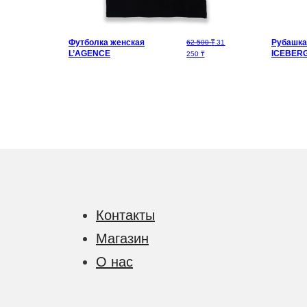
Футболка женская
Первоначальная цена сост
Рубашка
219 200
₸
62 500
₸
31
L’AGENCE
ICEBER
Текущая цена: 31 250 ₸.
250
₸
Контакты
Магазин
О нас