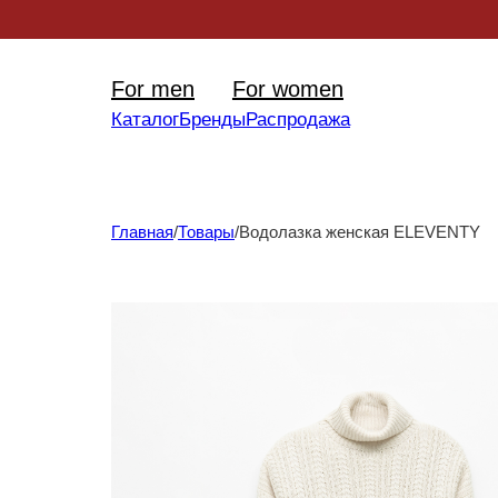
Уникал
For men
For women
Каталог
Бренды
Распродажа
Главная
/
Товары
/
Водолазка женская ELEVENTY