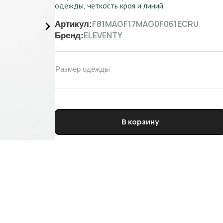
одежды, четкость кроя и линий.
F81MAGF17MAG0F061ECRU
Артикул:
ELEVENTY
Бренд:
Размер одежды
Количество товара Водолазка женская ELEVEN
В корзину