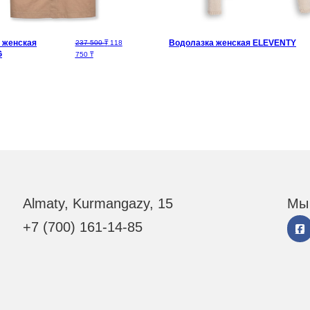
Водолазка женская ELEVENTY
авляла 62 500 ₸.
 женская
Первоначальная цена составляла 237 500 ₸.
237 500
₸
118
G
Текущая цена: 118 750 ₸.
750
₸
Almaty, Kurmangazy, 15
Мы 
+7 (700) 161-14-85