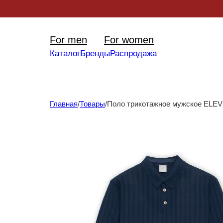
Уникал
For men
For women
Каталог
Бренды
Распродажа
Главная
/
Товары
/
Поло трикотажное мужское ELE