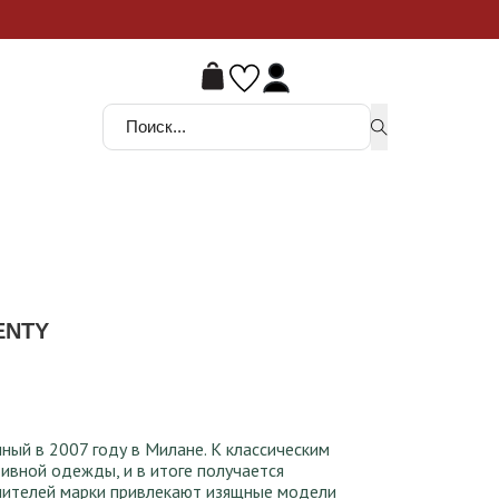
ой шанс
Поиск ...
ENTY
250 ₸.
ный в 2007 году в Милане. К классическим
вной одежды, и в итоге получается
енителей марки привлекают изящные модели