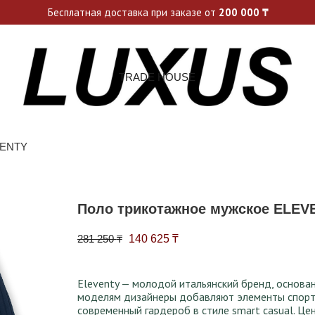
ьные акции и спецпредложения каждую неделю, не пропусти св
Бесплатная доставка при заказе от
200 000
₸
TRADE HOUSE
VENTY
Поло трикотажное мужское ELEV
Первоначальная цена составляла 281 
Текущая цена: 140 625 ₸.
281 250
₸
140 625
₸
Eleventy — молодой итальянский бренд, основан
моделям дизайнеры добавляют элементы спорти
современный гардероб в стиле smart casual. Ц