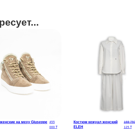
есует...
ляла 521 875 ₸.
312 ₸.
 женские на меху Giuseppe
Костюм кежуал женский
455
168 75
ELEH
Те
000
₸
125
₸