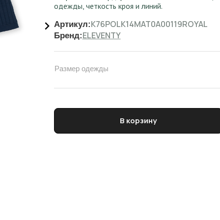
одежды, четкость кроя и линий.
K76POLK14MAT0A00119ROYAL
Артикул:
ELEVENTY
Бренд:
Размер одежды
Количество товара Поло трикотажное мужское
В корзину