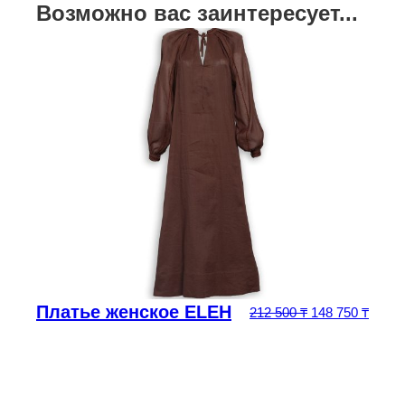
Возможно вас заинтересует...
Платье женское ELEH
Первоначальна
Текущ
212 500
₸
148 750
₸