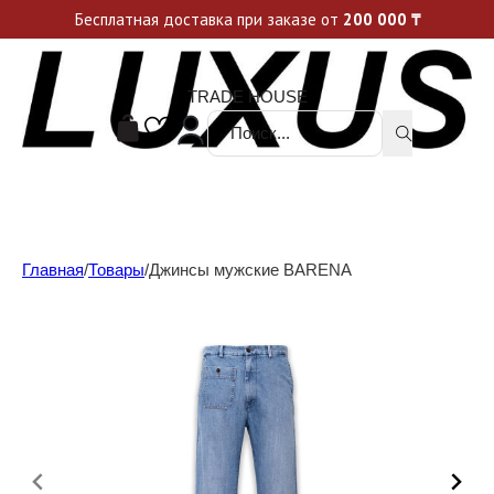
Уникальные акции и спецпредложения каждую неделю, не пропусти свой шанс
Бесплатная доставка при заказе от
200 000
₸
TRADE HOUSE
Поиск ...
Главная
/
Товары
/
Джинсы мужские BARENA