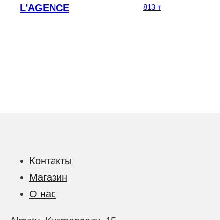
на: 157 813 ₸.
L’AGENCE
Текущая цена: 15
813
₸
Контакты
Магазин
О нас