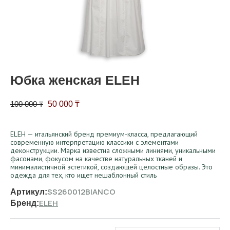
Юбка женская ELEH
Первоначальная цена составляла 100 000 ₸.
Текущая цена: 50 000 ₸.
100 000
₸
50 000
₸
ELEH — итальянский бренд премиум-класса, предлагающий
современную интерпретацию классики с элементами
деконструкции. Марка известна сложными линиями, уникальными
фасонами, фокусом на качестве натуральных тканей и
минималистичной эстетикой, создающей целостные образы. Это
одежда для тех, кто ищет нешаблонный стиль
SS260012BIANCO
Артикул:
ELEH
Бренд: