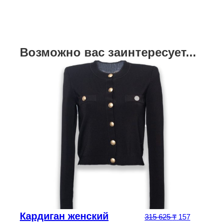
Возможно вас заинтересует...
Кардиган женский
ачальная цена составляла 315 625 ₸.
Первоначаль
315 625
₸
157