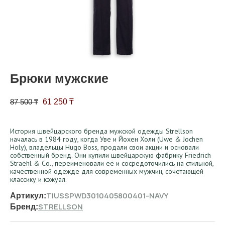
Брюки мужские
Первоначальная цена составляла 87 500 ₸.
Текущая цена: 61 250 ₸.
87 500
₸
61 250
₸
История швейцарского бренда мужской одежды Strellson
началась в 1984 году, когда Уве и Йохен Холи (Uwe & Jochen
Holy), владельцы Hugo Boss, продали свои акции и основали
собственный бренд. Они купили швейцарскую фабрику Friedrich
Straehl & Co., переименовали её и сосредоточились на стильной,
качественной одежде для современных мужчин, сочетающей
классику и кэжуал.
TIUSSPWD3010405800401-NAVY
Артикул:
STRELLSON
Бренд: