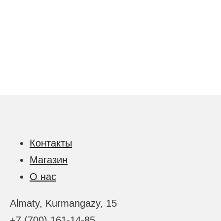
ена: 210 600 ₸.
Контакты
Магазин
О нас
Almaty, Kurmangazy, 15
+7 (700) 161-14-85