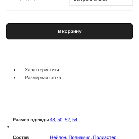
Количество товара Жилет мужской PAL ZILERI
В корзину
Характеристики
Размерная сетка
Размер одежды
48
,
50
,
52
,
54
Состав
Нейлон
,
Полиамид
,
Полиэстер