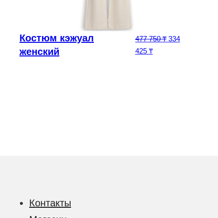
Костюм кэжуал
ачальная цена составляла 296 875 ₸.
Первоначальна
477 750
₸
334
а: 207 812 ₸.
женский
Текущая цена: 334 
425
₸
Контакты