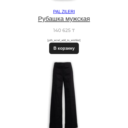
PAL ZILERI
Рубашка мужская
140 625
₸
[yith_wcwl_add_to_wishlist]
Этот товар имеет неско
В корзину