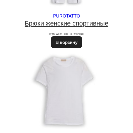
PUROTATTO
Брюки женские спортивные
[yith_wcwl_add_to_wishlist]
В корзину