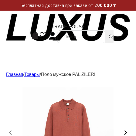
Уникальные акции и спецпредложения каждую неделю, не пропусти свой шанс
Бесплатная доставка при заказе от
200 000
₸
TRADE HOUSE
Поиск ...
Главная
/
Товары
/
Поло мужское PAL ZILERI