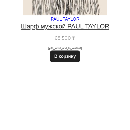
PAUL TAYLOR
Шарф мужской PAUL TAYLOR
68 500
₸
[yith_wcwl_add_to_wishlist]
Этот товар имеет неско
В корзину